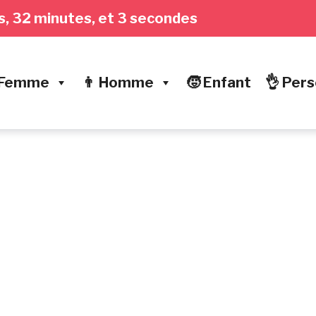
res, 32 minutes, et 4 secondes
 Femme
👨 Homme
🧒 Enfant
👌 Pers