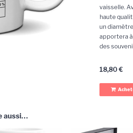
vaisselle. 
haute qualit
un diamètre
apportera à 
des souvenir
18,80
€
Achete
e aussi…