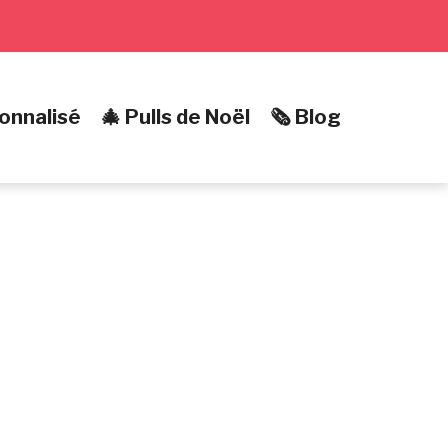
onnalisé
🎄 Pulls de Noël
🗞️ Blog