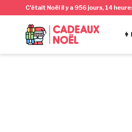
Passer
Aller
Passer
C'était Noël il y a 956 jours, 14 heu
à
au
au
la
contenu
pied
navigation
de
👩
principale
page