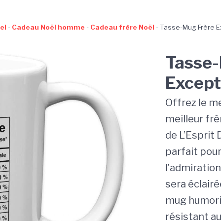
el
-
Cadeau Noël homme
-
Cadeau frère Noël
-
Tasse-Mug Frère E
Tasse-
Except
Offrez le me
meilleur fr
de L’Esprit
parfait pou
l’admiration
sera éclairé
mug humoris
résistant au