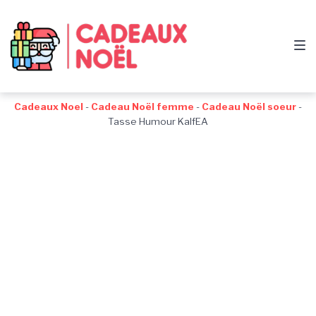
Passer
Aller
Passer
à
au
au
la
contenu
pied
navigation
de
principale
page
Cadeaux Noel
-
Cadeau Noël femme
-
Cadeau Noël soeur
-
Tasse Humour KalfEA