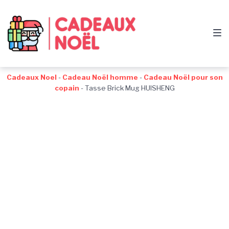
Passer
Aller
Passer
à
au
au
la
contenu
pied
navigation
de
principale
page
Cadeaux Noel
-
Cadeau Noël homme
-
Cadeau Noël pour son
copain
-
Tasse Brick Mug HUISHENG