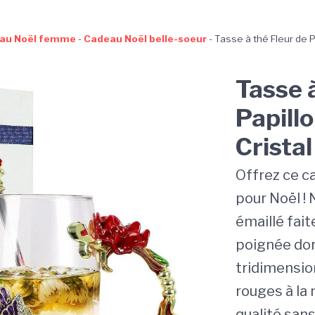
au Noël femme
-
Cadeau Noël belle-soeur
-
Tasse à thé Fleur de P
Tasse 
Papill
Cristal
Offrez ce c
pour Noël ! 
émaillé fait
poignée dor
tridimension
rouges à la
qualité san