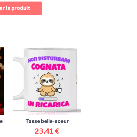
r le produit
he
Tasse belle-soeur
23,41
€