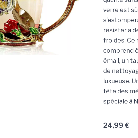
verre est sû
s’estompera
résister à 
froides. Ce
comprend ég
émail, un ta
de nettoyag
luxueuse. U
fête des mè
spéciale à N
24,99
€