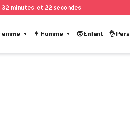
es, 32 minutes, et 23 secondes
 Femme
👨 Homme
🧒 Enfant
👌 Pers