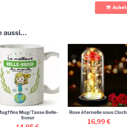
Achete
e aussi…
ugffins Mug/Tasse Belle-
Rose éternelle sous Cloc
Soeur
16,99
€
14,95
€