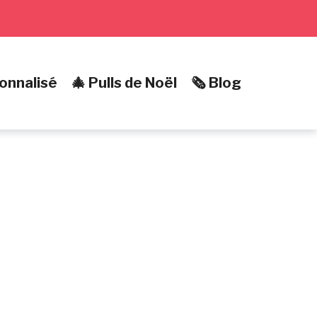
onnalisé
🎄 Pulls de Noël
🗞️ Blog