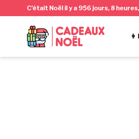
Passer
Aller
Passer
C'était Noël il y a 956 jours, 8 heur
à
au
au
la
contenu
pied
navigation
de
👩
principale
page