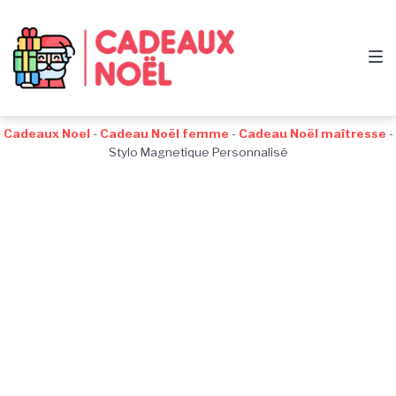
Passer
Aller
Passer
à
au
au
la
contenu
pied
navigation
de
principale
page
Cadeaux Noel
-
Cadeau Noël femme
-
Cadeau Noël maîtresse
-
Stylo Magnetique Personnalisé