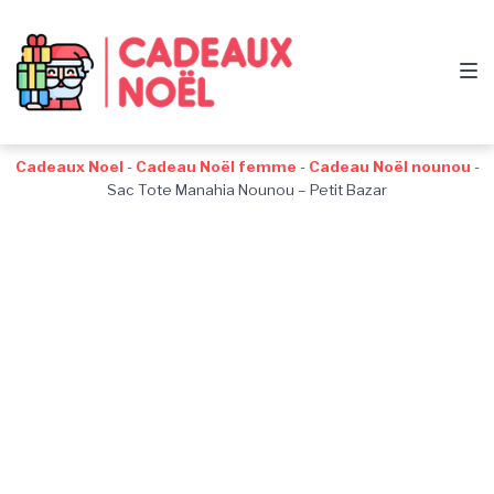
Passer
Aller
Passer
à
au
au
la
contenu
pied
navigation
de
principale
page
Cadeaux Noel
-
Cadeau Noël femme
-
Cadeau Noël nounou
-
Sac Tote Manahia Nounou – Petit Bazar