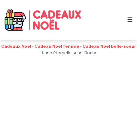
Passer
Aller
Passer
à
au
au
la
contenu
pied
navigation
de
principale
page
Cadeaux Noel
-
Cadeau Noël femme
-
Cadeau Noël belle-soeur
-
Rose éternelle sous Cloche