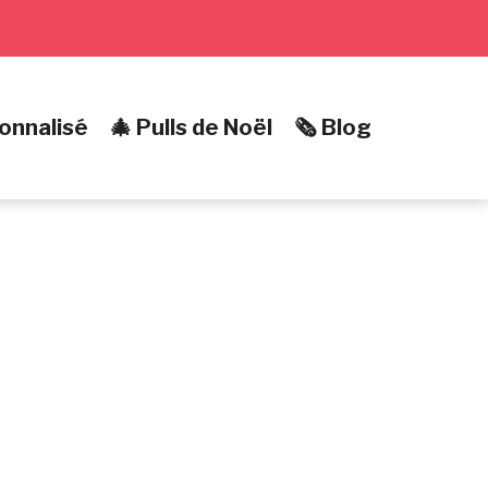
onnalisé
🎄 Pulls de Noël
🗞️ Blog