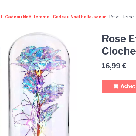
l
-
Cadeau Noël femme
-
Cadeau Noël belle-soeur
-
Rose Eternel
Rose E
Cloche
16,99
€
Achete