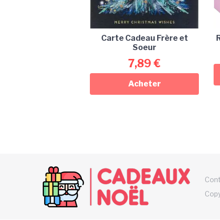
Carte Cadeau Frère et
R
Soeur
7,89
€
Acheter
Con
Copy