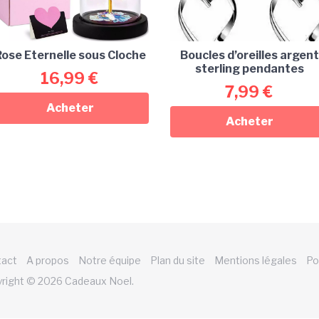
Boucles d’oreilles argent
ose Eternelle sous Cloche
sterling pendantes
16,99
€
7,99
€
Acheter
Acheter
tact
A propos
Notre équipe
Plan du site
Mentions légales
Po
right © 2026 Cadeaux Noel.