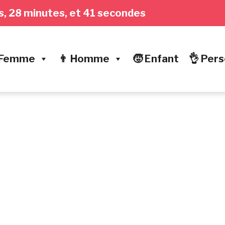
res, 28 minutes, et 42 secondes
 Femme
👨 Homme
🧒 Enfant
👌 Pers