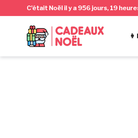
Passer
Aller
Passer
C'était Noël il y a 956 jours, 19 heu
à
au
au
la
contenu
pied
navigation
de
👩
principale
page