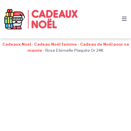
Passer
Aller
Passer
à
au
au
la
contenu
pied
navigation
de
principale
page
Cadeaux Noel
-
Cadeau Noël femme
-
Cadeau de Noël pour sa
mamie
-
Rose Eternelle Plaquée Or 24K