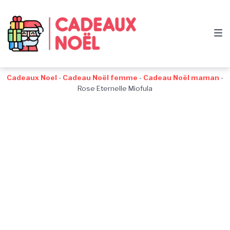
Passer
Aller
Passer
à
au
au
la
contenu
pied
navigation
de
principale
page
Cadeaux Noel
-
Cadeau Noël femme
-
Cadeau Noël maman
-
Rose Eternelle Miofula