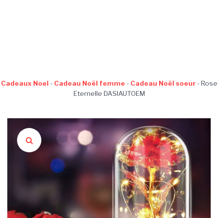
Cadeaux Noel
-
Cadeau Noël femme
-
Cadeau Noël soeur
-
Rose
Eternelle DASIAUTOEM