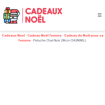
Passer
Aller
Passer
à
au
au
la
contenu
pied
navigation
de
principale
page
Cadeaux Noel
-
Cadeau Noël femme
-
Cadeau de Noël pour sa
femme
-
Peluche Chat Noir 28cm CHUNWILL