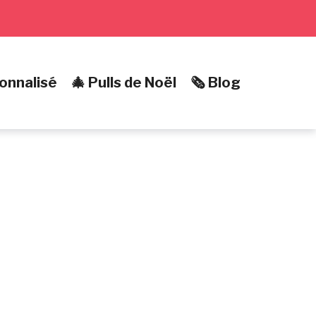
onnalisé
🎄 Pulls de Noël
🗞️ Blog