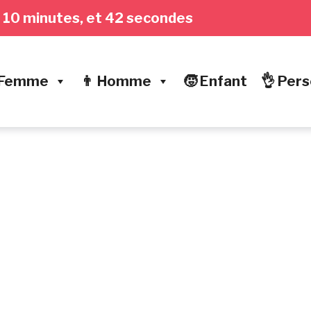
es, 10 minutes, et 43 secondes
 Femme
👨 Homme
🧒 Enfant
👌 Pers