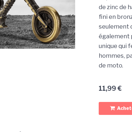
de zinc de h
fini en bron
seulement d
également p
unique qui fe
hommes, pap
de moto.
11,99
€
Achete