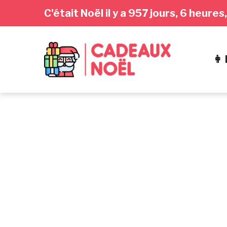
Passer
Aller
Passer
C'était Noël il y a 957 jours, 6 heur
à
au
au
la
contenu
pied
navigation
de
👩
principale
page