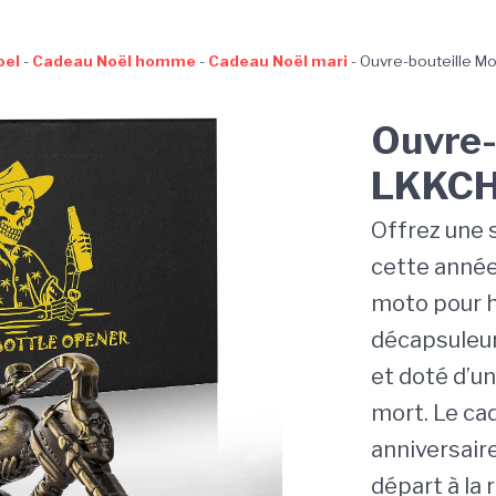
oel
-
Cadeau Noël homme
-
Cadeau Noël mari
-
Ouvre-bouteille M
Ouvre-
LKKC
Offrez une 
cette année
moto pour
décapsuleur
et doté d’u
mort. Le cad
anniversaire
départ à la 