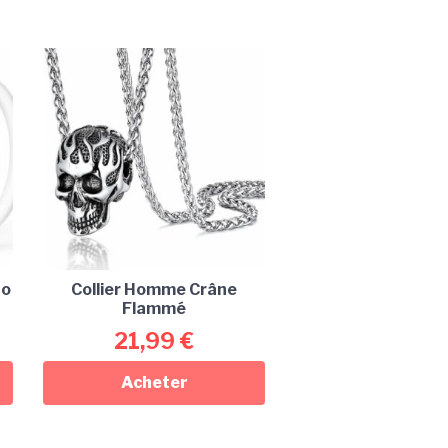
no
Collier Homme Crâne
Flammé
21,99
€
Acheter