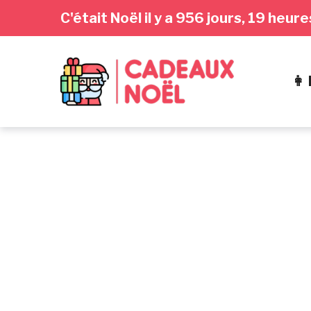
Passer
Aller
Passer
C'était Noël il y a 956 jours, 19 heu
à
au
au
la
contenu
pied
navigation
de
👩
principale
page