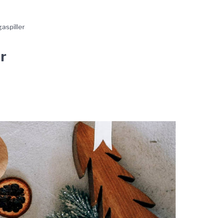
aspiller
r