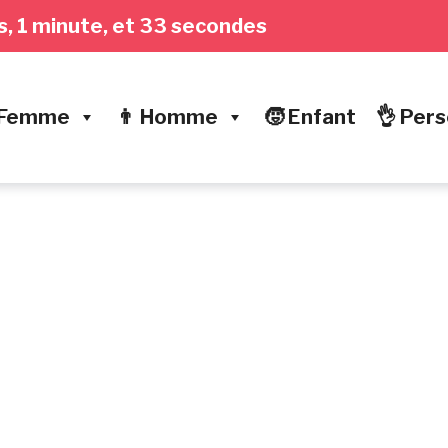
res, 1 minute, et 34 secondes
 Femme
👨 Homme
🧒 Enfant
👌 Pers