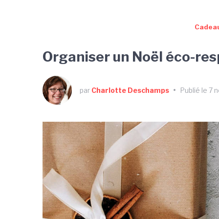
Cadeau
Organiser un Noël éco-res
par
Charlotte Deschamps
•
Publié le 7