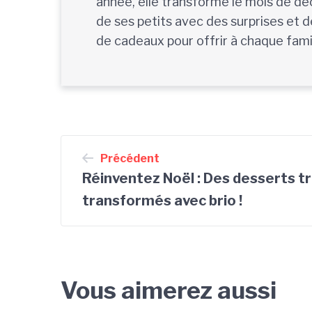
année, elle transforme le mois de déc
de ses petits avec des surprises et d
de cadeaux pour offrir à chaque famil
Navigation
Précédent
de
Réinventez Noël : Des desserts tr
l’article
transformés avec brio !
Vous aimerez aussi