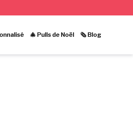
onnalisé
🎄 Pulls de Noël
🗞️ Blog