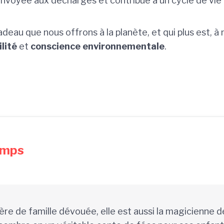
voyée aux décharges et contribue à un cycle de vie p
adeau que nous offrons à la planète, et qui plus est
lité
et
conscience environnementale
.
amps
re de famille dévouée, elle est aussi la magicienne 