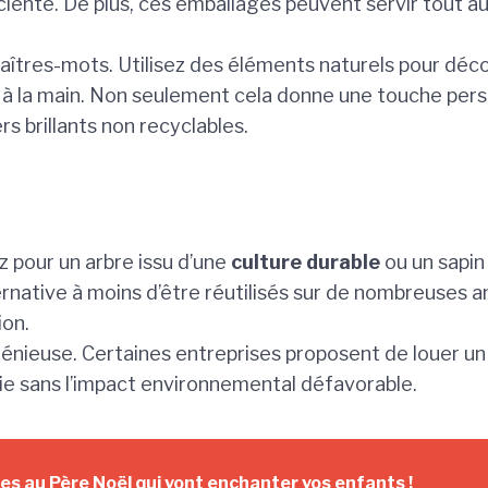
ente. De plus, ces emballages peuvent servir tout au 
aîtres-mots. Utilisez des éléments naturels pour déco
 la main. Non seulement cela donne une touche personn
s brillants non recyclables.
z pour un arbre issu d’une
culture durable
ou un sapin
ternative à moins d’être réutilisés sur de nombreuses 
ion.
nieuse. Certaines entreprises proposent de louer un sa
ie sans l’impact environnemental défavorable.
res au Père Noël qui vont enchanter vos enfants !