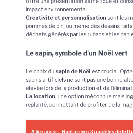
offre une présentation esthétique et consci
impact environnemental.
Créativité et personnalisation
sont les m
pommes de pin, ou même des dessins faits à
déchets générés par les rubans et les papier
Le sapin, symbole d’un Noël vert
Le choix du
sapin de Noël
est crucial. Opte
sapins artificiels ne sont pas une bonne al
élevée lors de la production et de l’éliminat
La location
, une option méconnue mais ingé
replanté, permettant de profiter de la mag
A lire aussi :
Noël arrive : 3 modèles de lett