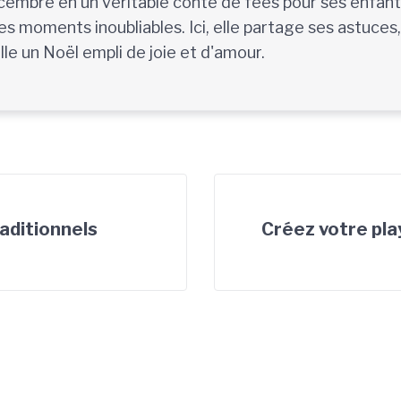
embre en un véritable conte de fées pour ses enfants. 
es moments inoubliables. Ici, elle partage ses astuces
le un Noël empli de joie et d'amour.
aditionnels
Créez votre play