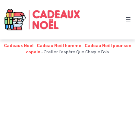
Passer
Aller
Passer
à
au
au
la
contenu
pied
navigation
de
principale
page
Cadeaux Noel
-
Cadeau Noël homme
-
Cadeau Noël pour son
copain
-
Oreiller J’espère Que Chaque Fois