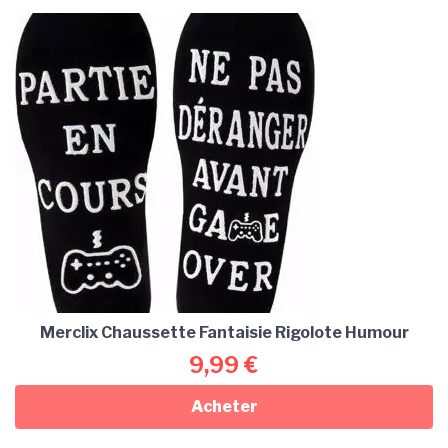
Merclix Chaussette Fantaisie Rigolote Humour
9,99
€
Acheter