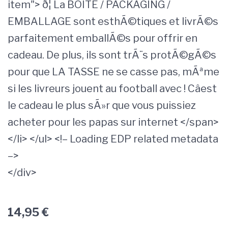
item"> ð¦ La BOITE / PACKAGING /
EMBALLAGE sont esthÃ©tiques et livrÃ©s
parfaitement emballÃ©s pour offrir en
cadeau. De plus, ils sont trÃ¨s protÃ©gÃ©s
pour que LA TASSE ne se casse pas, mÃªme
si les livreurs jouent au football avec ! Câest
le cadeau le plus sÃ»r que vous puissiez
acheter pour les papas sur internet </span>
</li> </ul> <!– Loading EDP related metadata
–>
</div>
14,95
€