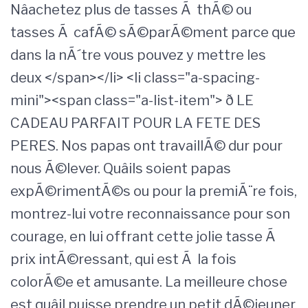
Nâachetez plus de tasses Ã thÃ© ou
tasses Ã cafÃ© sÃ©parÃ©ment parce que
dans la nÃ´tre vous pouvez y mettre les
deux </span></li> <li class="a-spacing-
mini"><span class="a-list-item"> ð LE
CADEAU PARFAIT POUR LA FETE DES
PERES. Nos papas ont travaillÃ© dur pour
nous Ã©lever. Quâils soient papas
expÃ©rimentÃ©s ou pour la premiÃ¨re fois,
montrez-lui votre reconnaissance pour son
courage, en lui offrant cette jolie tasse Ã
prix intÃ©ressant, qui est Ã la fois
colorÃ©e et amusante. La meilleure chose
est quâil puisse prendre un petit dÃ©jeuner