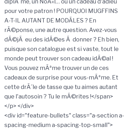
diplÃ´me, un NoÃ«l… ou un cadeau d'adieu
pour votre patron ! POURQUOI MUGFFINS
A-T-IL AUTANT DE MODÃLES ? En
rÃ©ponse, une autre question. Avez-vous
dÃ©jÃ eu des idÃ©es Ã donner ? Eh bien,
puisque son catalogue est si vaste, tout le
monde peut trouver son cadeau idÃ©al !
Vous pouvez mÃªme trouver un de ces
cadeaux de surprise pour vous-mÃªme. Et
cette drÃ´le de tasse que tu aimes autant
que l'autosoin ? Tu le mÃ©rites !</span>
</p> </div>
<div id="feature-bullets" class="a-section a-
spacing-medium a-spacing-top-small">