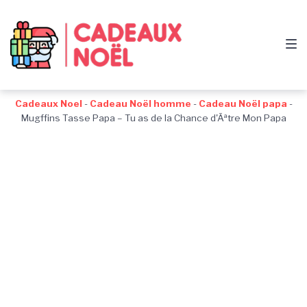
Passer
Aller
Passer
à
au
au
la
contenu
pied
navigation
de
principale
page
Cadeaux Noel
-
Cadeau Noël homme
-
Cadeau Noël papa
-
Mugffins Tasse Papa – Tu as de la Chance d'Ãªtre Mon Papa