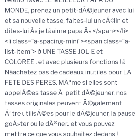
MONDE, prenez un petit-dÃ©jeuner avec lui
et sa nouvelle tasse, faites-lui un cÃ¢lin et
dites-lui Â« je tâaime papa Â» </span></li>
<li class="a-spacing-mini"><span class="a-
list-item"> ð UNE TASSE JOLIE et
COLOREE.. et avec plusieurs fonctions ! â
Nâachetez pas de cadeaux inutiles pour LA
FETE DES PERES. MÃªme si elles sont
appelÃ©es tasse Ã petit dÃ©jeuner, nos
tasses originales peuvent Ã©galement
Ãªtre utilisÃ©es pour le dÃ©jeuner, la pause
goÃ»ter ou le dÃ®ner.. et vous pouvez
mettre ce que vous souhaitez dedans !