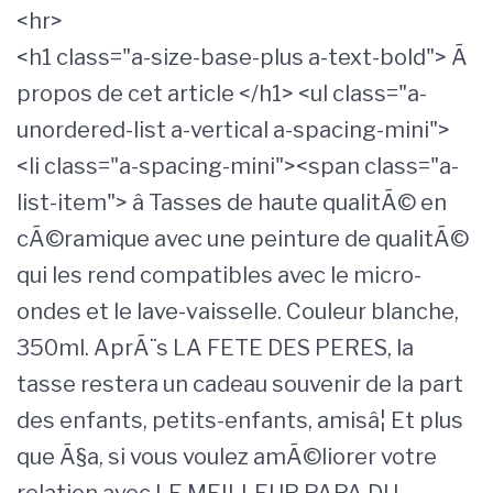
<hr>
<h1 class="a-size-base-plus a-text-bold"> Ã
propos de cet article </h1> <ul class="a-
unordered-list a-vertical a-spacing-mini">
<li class="a-spacing-mini"><span class="a-
list-item"> â Tasses de haute qualitÃ© en
cÃ©ramique avec une peinture de qualitÃ©
qui les rend compatibles avec le micro-
ondes et le lave-vaisselle. Couleur blanche,
350ml. AprÃ¨s LA FETE DES PERES, la
tasse restera un cadeau souvenir de la part
des enfants, petits-enfants, amisâ¦ Et plus
que Ã§a, si vous voulez amÃ©liorer votre
relation avec LE MEILLEUR PAPA DU