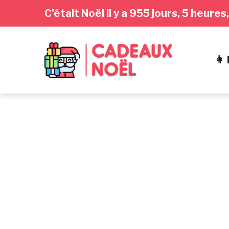
Passer
Aller
Passer
C'était Noël il y a 955 jours, 5 heure
à
au
au
la
contenu
pied
navigation
de
👩
principale
page