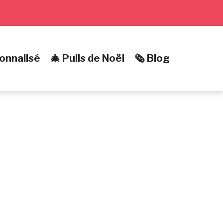
onnalisé
🎄 Pulls de Noël
🗞️ Blog