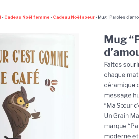
l
-
Cadeau Noël femme
-
Cadeau Noël soeur
-
Mug “Paroles d’amo
Mug “P
d’amou
Faites sour
chaque mat
céramique d
message hu
“Ma Sœur c’
Un Grain Mai
marque “Par
moderne et 