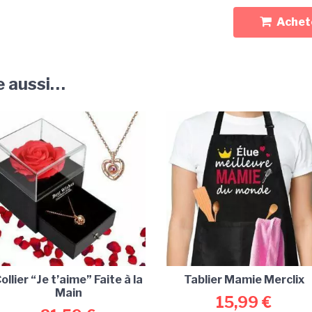
Achete
e aussi…
ollier “Je t’aime” Faite à la
Tablier Mamie Merclix
Main
15,99
€