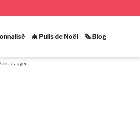
onnalisé
🎄 Pulls de Noël
🗞️ Blog
aris Draeger