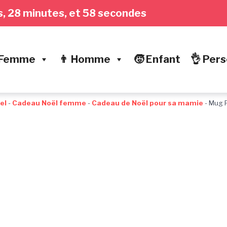
res, 28 minutes, et 59 secondes
 Femme
👨 Homme
🧒 Enfant
👌 Pers
el
-
Cadeau Noël femme
-
Cadeau de Noël pour sa mamie
-
Mug P