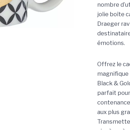
nombre d’uti
jolie boîte 
Draeger ravi
destinataire
émotions.
Offrez le ca
magnifique
Black & Gol
parfait pou
contenance 
aux plus gr
Transmettez