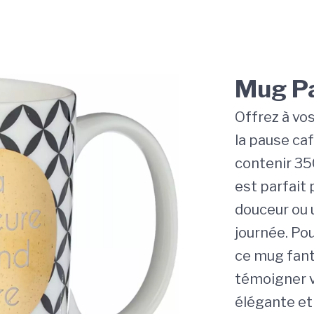
Mug Pa
Offrez à vo
la pause caf
contenir 35
est parfait 
douceur ou 
journée. Pou
ce mug fanta
témoigner vo
élégante et