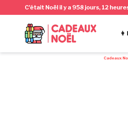
Passer
Aller
Passer
C'était Noël il y a 958 jours, 12 heu
à
au
au
la
contenu
pied
navigation
de
👩
principale
page
Cadeaux No