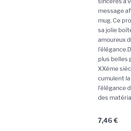
sincères à v
message affe
mug. Ce prod
sa jolie boît
amoureux du
l’élégance.D
plus belles
XXéme siècl
cumulent la
l’élégance 
des matéria
7,46
€