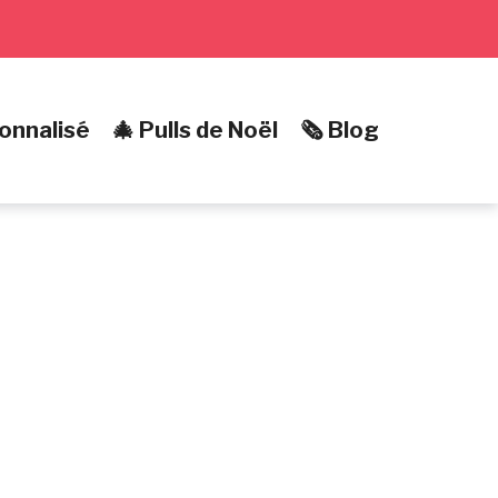
onnalisé
🎄 Pulls de Noël
🗞️ Blog