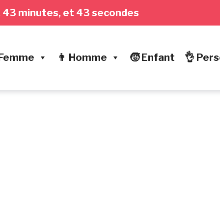
es, 43 minutes, et 44 secondes
 Femme
👨 Homme
🧒 Enfant
👌 Pers