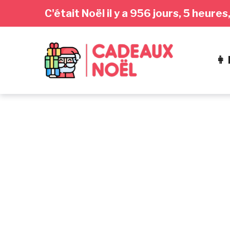
Passer
Aller
Passer
C'était Noël il y a 956 jours, 5 heur
à
au
au
la
contenu
pied
navigation
de
👩
principale
page