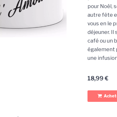
pour Noël, s
autre fête e
vous en le p
déjeuner. Il
café ou un 
également p
une infusion
18,99
€
Achete