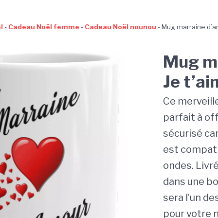
l
-
Cadeau Noël femme
-
Cadeau Noël nounou
-
Mug marraine d’a
Mug ma
Je t’a
Ce merveill
parfait à off
sécurisé car
est compati
ondes. Livr
dans une bo
sera l’un de
pour votre m