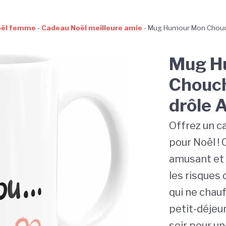
oël femme
-
Cadeau Noël meilleure amie
-
Mug Humour Mon Chouc
Mug H
Chouch
drôle 
Offrez un c
pour Noël !
amusant et d
les risques 
qui ne chauf
petit-déjeun
soir pour u