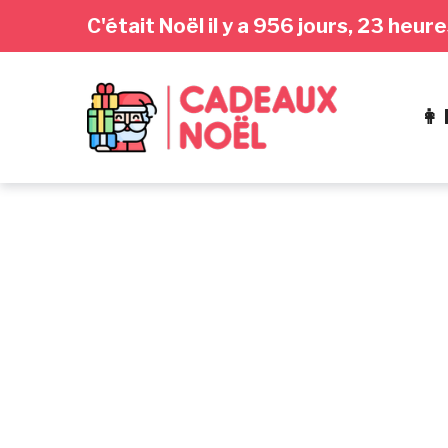
Passer
Aller
Passer
C'était Noël il y a 956 jours, 23 heu
à
au
au
la
contenu
pied
navigation
de
👩
principale
page