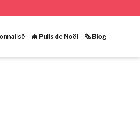
onnalisé
🎄 Pulls de Noël
🗞️ Blog