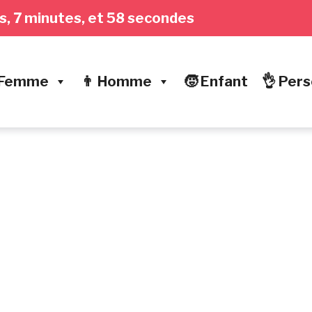
res, 7 minutes, et 59 secondes
 Femme
👨 Homme
🧒 Enfant
👌 Pers