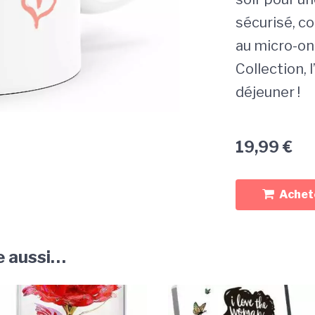
sécurisé, c
au micro-ond
Collection, 
déjeuner !
19,99
€
Achete
e aussi…