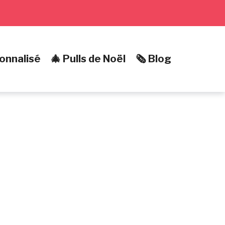
onnalisé
🎄 Pulls de Noël
🗞️ Blog