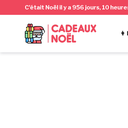
Passer
Aller
Passer
C'était Noël il y a 956 jours, 10 heu
à
au
au
la
contenu
pied
navigation
de
👩
principale
page