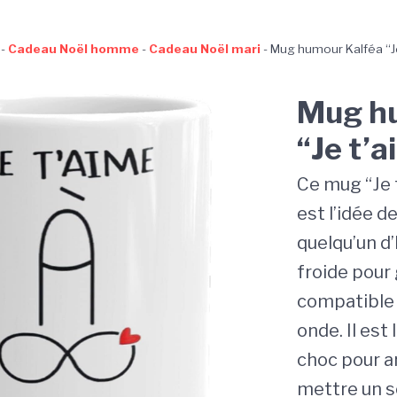
-
Cadeau Noël homme
-
Cadeau Noël mari
-
Mug humour Kalféa “Je
Mug hu
“Je t’a
Ce mug “Je 
est l’idée d
quelqu’un d’
froide pour g
compatible 
onde. Il est 
choc pour ar
mettre un so