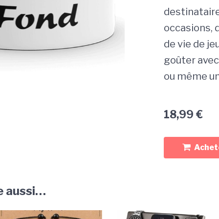
destinataire
occasions, 
de vie de je
goûter avec 
ou même un
18,99
€
Achete
e aussi…