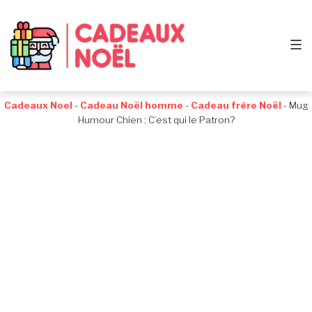
Passer
Aller
Passer
à
au
au
la
contenu
pied
navigation
de
principale
page
Cadeaux Noel
-
Cadeau Noël homme
-
Cadeau frère Noël
-
Mug
Humour Chien : C’est qui le Patron?