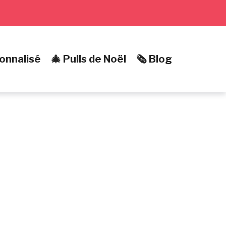
onnalisé
🎄 Pulls de Noël
🗞️ Blog