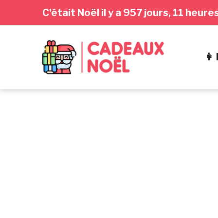
Passer
Aller
Passer
C'était Noël il y a 957 jours, 11 heur
à
au
au
la
contenu
pied
navigation
de
👩
principale
page