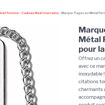
Noël femme
-
Cadeau Noël marraine
-
Marque-Pages en Métal Pers
Marqu
Métal 
pour l
Offrez un c
avec ce mar
inoxydable !
citations t
charmants a
accompagner 
produit con