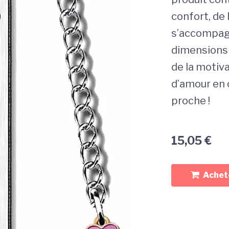
confort, de 
s’accompagn
dimensions 
de la motiv
d’amour en 
proche !
15,05
€
Achete