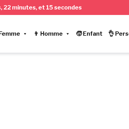
es, 22 minutes, et 16 secondes
 Femme
👨 Homme
🧒 Enfant
👌 Pers