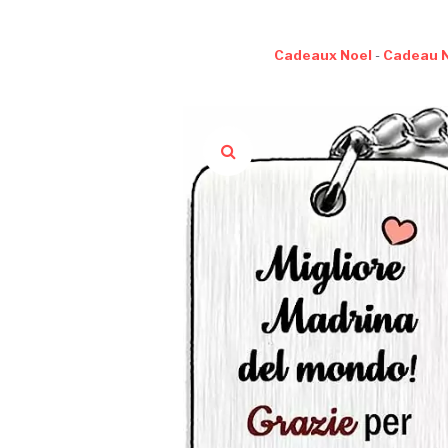
Cadeaux Noel
-
Cadeau 