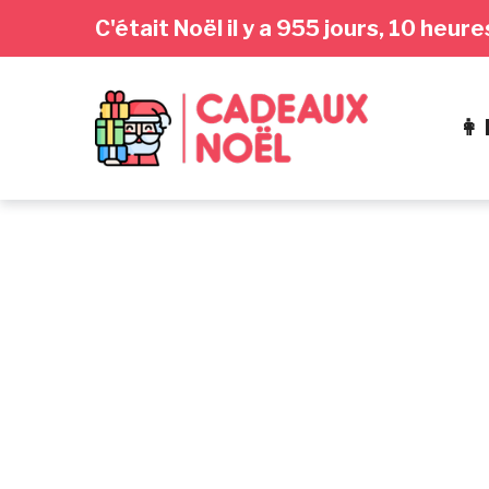
Passer
Aller
Passer
C'était Noël il y a 955 jours, 10 heu
à
au
au
la
contenu
pied
navigation
de
👩
principale
page