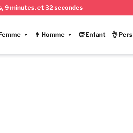
res, 9 minutes, et 33 secondes
 Femme
👨 Homme
🧒 Enfant
👌 Pers