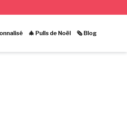
onnalisé
🎄 Pulls de Noël
🗞️ Blog