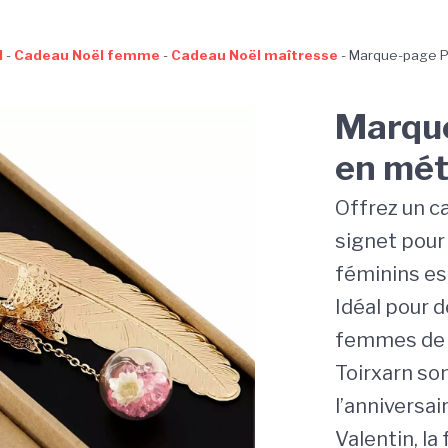
l
-
Cadeau Noël femme
-
Cadeau Noël maîtresse
-
Marque-page P
Marqu
en mét
Offrez un c
signet pour
féminins est
Idéal pour d
femmes de p
Toirxarn son
l’anniversai
Valentin, la