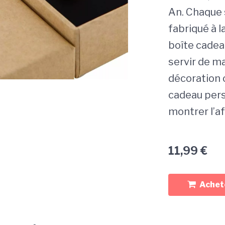
An. Chaque
fabriqué à 
boîte cadeau
servir de ma
décoration o
cadeau pers
montrer l’af
11,99
€
Achete