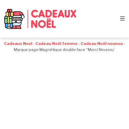
Passer
Aller
Passer
à
au
au
la
contenu
pied
navigation
de
principale
page
Cadeaux Noel
-
Cadeau Noël femme
-
Cadeau Noël nounou
-
Marque page Magnétique double face “Merci Nounou”