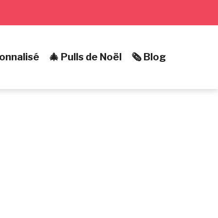
onnalisé
🎄 Pulls de Noël
🗞️ Blog