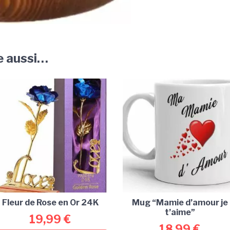
e aussi…
Fleur de Rose en Or 24K
Mug “Mamie d’amour je
t’aime”
19,99
€
18,99
€