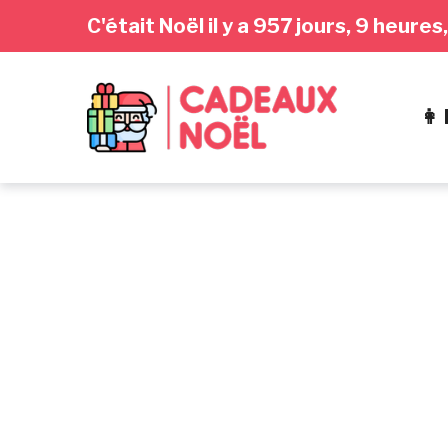
Passer
Aller
Passer
C'était Noël il y a 957 jours, 9 heur
à
au
au
la
contenu
pied
navigation
de
👩
principale
page