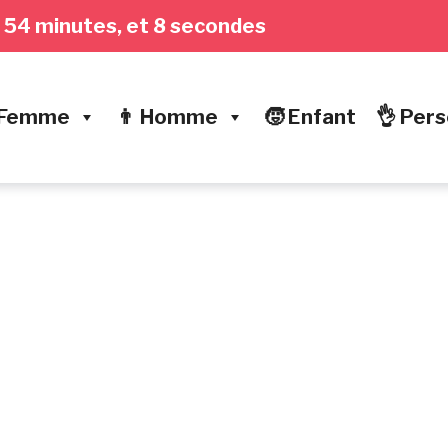
es, 54 minutes, et 9 secondes
 Femme
👨 Homme
🧒 Enfant
👌 Pers