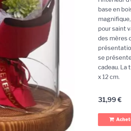
base en bois
magnifique,
pour saint v
des mères o
présentatio
se présente
cadeau. La t
x 12 cm.
31,99
€
Achete