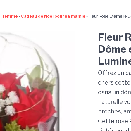
ël femme
-
Cadeau de Noël pour sa mamie
-
Fleur Rose Eternelle
Fleur 
Dôme e
Lumin
Offrez un c
chers cette
dans un dôme
naturelle vo
proches, am
Cette rose 
l’intérieur 