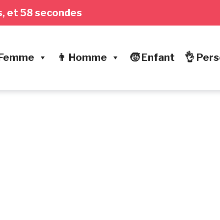
es, et 59 secondes
 Femme
👨 Homme
🧒 Enfant
👌 Pers