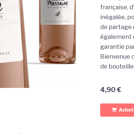
française, d
inégalée, p
de partage 
également d
garantie pa
Bienvenue d
de bouteille
4,90
€
Achete