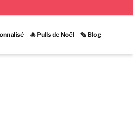
onnalisé
🎄 Pulls de Noël
🗞️ Blog