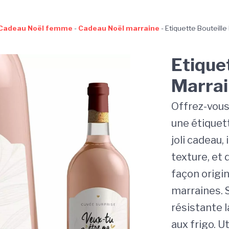
Cadeau Noël femme
-
Cadeau Noël marraine
-
Etiquette Bouteill
Etique
Marrai
Offrez-vous
une étiquet
joli cadeau,
texture, et 
façon origin
marraines. S
résistante 
aux frigo. U