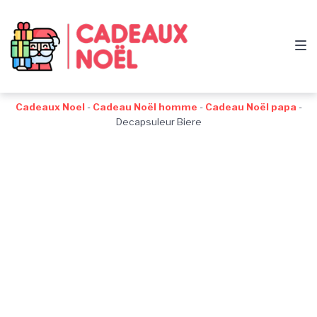
Passer
Aller
Passer
à
au
au
la
contenu
pied
navigation
de
principale
page
Cadeaux Noel
-
Cadeau Noël homme
-
Cadeau Noël papa
-
Decapsuleur Biere