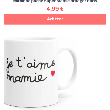
Miroir de poche Super Mamie draeger Paris
4,99
€
Acheter