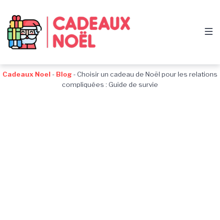
Passer
Aller
Passer
à
au
au
la
contenu
pied
navigation
de
principale
page
Cadeaux Noel
-
Blog
-
Choisir un cadeau de Noël pour les relations
compliquées : Guide de survie