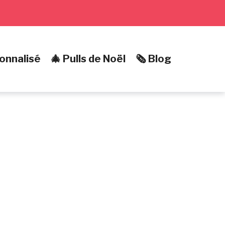
onnalisé
🎄 Pulls de Noël
🗞️ Blog