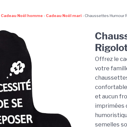
-
Cadeau Noël homme
-
Cadeau Noël mari
-
Chaussettes Humour Ri
Chaus
Rigolo
Offrez le ca
votre famill
chaussettes
confortable
et aucun fr
imprimées d
humoristiqu
semelles so