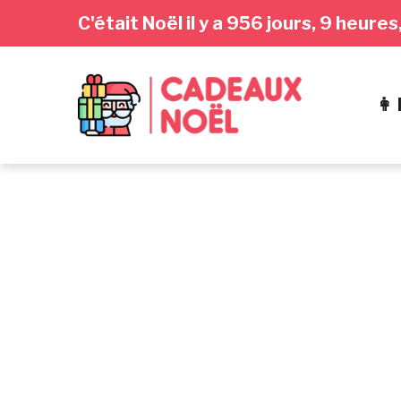
Passer
Aller
Passer
C'était Noël il y a 956 jours, 9 heure
à
au
au
la
contenu
pied
navigation
de
👩
principale
page