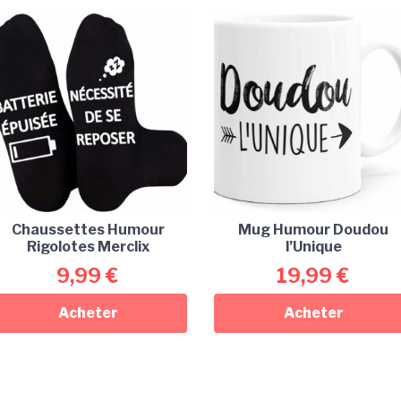
Chaussettes Humour
Mug Humour Doudou
Rigolotes Merclix
l’Unique
9,99
€
19,99
€
Acheter
Acheter