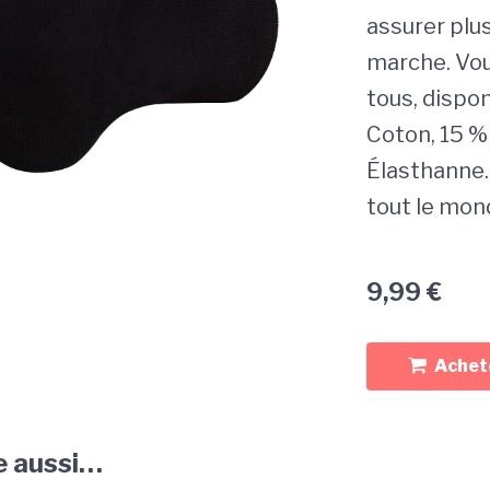
assurer plus
marche. Vou
tous, dispo
Coton, 15 %
Élasthanne.
tout le mond
9,99
€
Achete
e aussi…