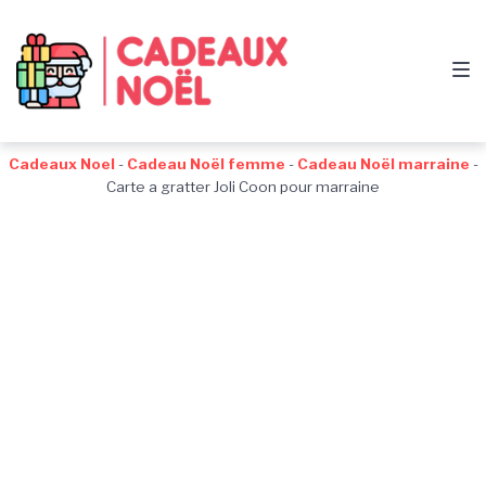
Passer
Aller
Passer
à
au
au
la
contenu
pied
navigation
de
principale
page
Cadeaux Noel
-
Cadeau Noël femme
-
Cadeau Noël marraine
-
Carte a gratter Joli Coon pour marraine