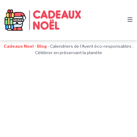
Passer
Aller
Passer
à
au
au
la
contenu
pied
navigation
de
principale
page
Cadeaux Noel
-
Blog
-
Calendriers de l’Avent éco-responsables :
Célébrer en préservant la planète