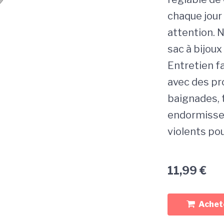
chaque jour
attention. N
sac à bijo
Entretien fa
avec des pr
baignades, 
endormisse
violents pou
11,99
€
Achete