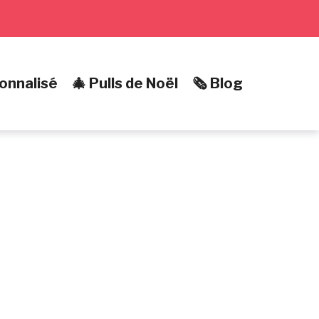
onnalisé
🎄 Pulls de Noël
🗞️ Blog