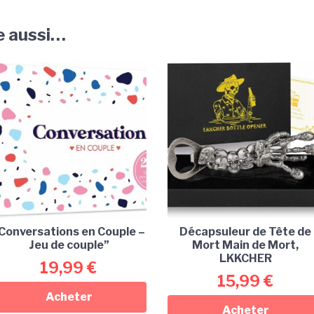
e aussi…
Conversations en Couple –
Décapsuleur de Tête de
Jeu de couple”
Mort Main de Mort,
LKKCHER
19,99
€
15,99
€
Acheter
Acheter