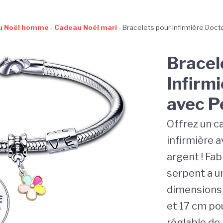
u Noël homme
-
Cadeau Noël mari
-
Bracelets pour Infirmière Doct
Bracel
Infirm
avec P
Offrez un ca
infirmière a
argent ! Fab
serpent a u
dimensions 
et 17 cm pou
réglable de 