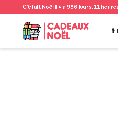
Passer
Aller
Passer
C'était Noël il y a 956 jours, 11 heur
à
au
au
la
contenu
pied
navigation
de
👩
principale
page