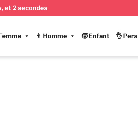
es, et 3 secondes
 Femme
👨 Homme
🧒 Enfant
👌 Pers