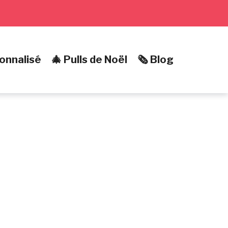
onnalisé
🎄 Pulls de Noël
🗞️ Blog