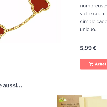
nombreuses 
votre coeur 
simple cade
unique.
5,99
€
Achete
e aussi…