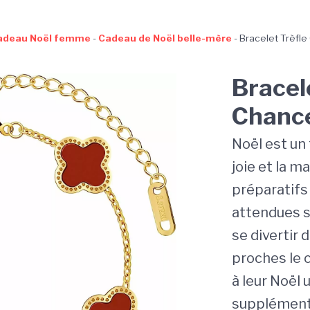
adeau Noël femme
-
Cadeau de Noël belle-mère
-
Bracelet Trèfle
Bracel
Chance
Noël est un
joie et la m
préparatifs
attendues s
se divertir 
proches le 
à leur Noël 
supplémenta