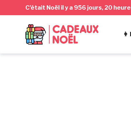
Passer
Aller
Passer
C'était Noël il y a 956 jours, 20 heu
à
au
au
la
contenu
pied
navigation
de
👩
principale
page