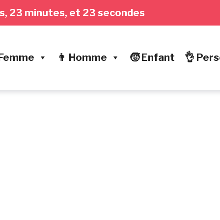
res, 23 minutes, et 24 secondes
 Femme
👨 Homme
🧒 Enfant
👌 Pers