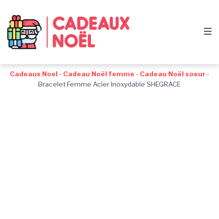
Passer
Aller
Passer
à
au
au
la
contenu
pied
navigation
de
principale
page
Cadeaux Noel
-
Cadeau Noël femme
-
Cadeau Noël soeur
-
Bracelet Femme Acier Inoxydable SHEGRACE