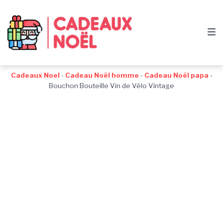
Passer
Aller
Passer
à
au
au
la
contenu
pied
navigation
de
principale
page
Cadeaux Noel
-
Cadeau Noël homme
-
Cadeau Noël papa
-
Bouchon Bouteille Vin de Vélo Vintage